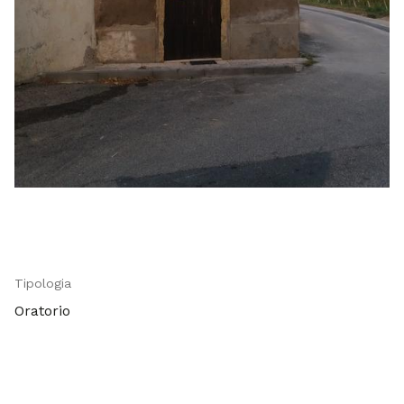
Tipologia
Oratorio