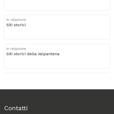
in relazione
Siti storici
in relazione
Siti storici della Valpantena
Contatti