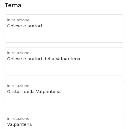
Tema
in relazione
Chiese e oratori
in relazione
Chiese e oratori della Valpantena
in relazione
Oratori della Valpantena
in relazione
Valpantena