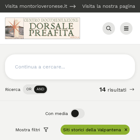
Visita montorioveronese.it
Visita la nostra pagina
Cerca
Menu
Cerca
14
Ricerca
OR
AND
risultati
OFF
ON
Con media
Mostra filtri
Siti storici della Valpantena