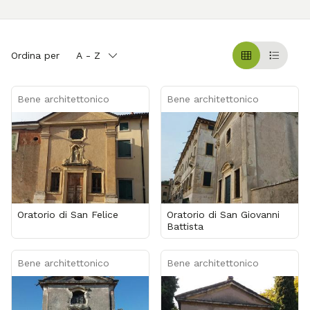
Ordina per
A - Z
Griglia
Table
Bene architettonico
Bene architettonico
Oratorio di San Felice
Oratorio di San Giovanni
Battista
Bene architettonico
Bene architettonico