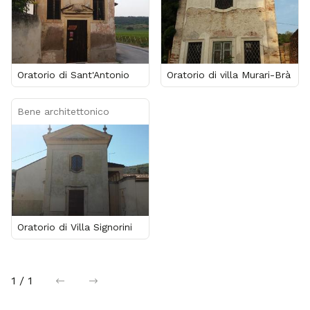
Oratorio di Sant'Antonio
Oratorio di villa Murari-Brà
Bene architettonico
Oratorio di Villa Signorini
1 / 1
precedente
successiva