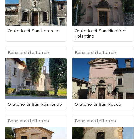
Oratorio di San Lorenzo
Oratorio di San Nicolò di
Tolentino
Bene architettonico
Bene architettonico
Oratorio di San Raimondo
Oratorio di San Rocco
Bene architettonico
Bene architettonico