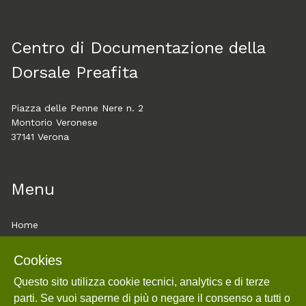
Centro di Documentazione della
Dorsale Preafita
Piazza delle Penne Nere n. 2
Montorio Veronese
37141 Verona
Menu
Home
About
Cookies
Esplora
Questo sito utilizza cookie tecnici, analytics e di terze
Mostre
parti. Se vuoi saperne di più o negare il consenso a tutti o
Cookie policy e utilizzo