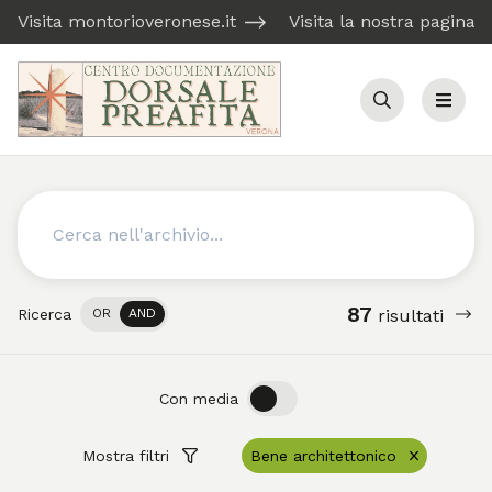
Visita montorioveronese.it
Visita la nostra pagina
Cerca
Menu
Cerca
87
Ricerca
OR
AND
risultati
OFF
ON
Con media
Mostra filtri
Bene architettonico