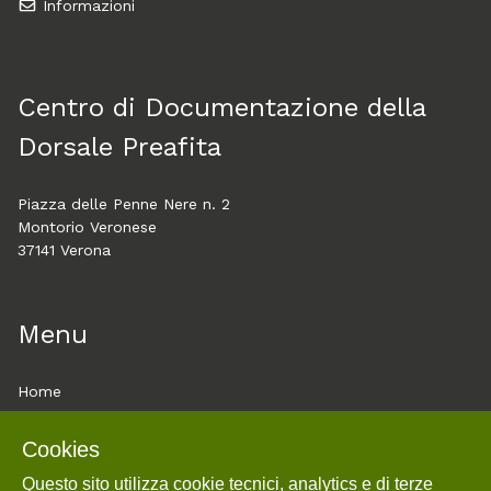
Informazioni
Centro di Documentazione della
Dorsale Preafita
Piazza delle Penne Nere n. 2
Montorio Veronese
37141 Verona
Menu
Home
About
Cookies
Esplora
Questo sito utilizza cookie tecnici, analytics e di terze
Mostre