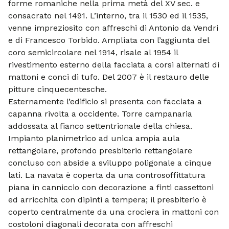
forme romaniche nella prima metà del XV sec. e
consacrato nel 1491. L’interno, tra il 1530 ed il 1535,
venne impreziosito con affreschi di Antonio da Vendri
e di Francesco Torbido. Ampliata con l’aggiunta del
coro semicircolare nel 1914, risale al 1954 il
rivestimento esterno della facciata a corsi alternati di
mattoni e conci di tufo. Del 2007 è il restauro delle
pitture cinquecentesche.
Esternamente l’edificio si presenta con facciata a
capanna rivolta a occidente. Torre campanaria
addossata al fianco settentrionale della chiesa.
Impianto planimetrico ad unica ampia aula
rettangolare, profondo presbiterio rettangolare
concluso con abside a sviluppo poligonale a cinque
lati. La navata è coperta da una controsoffittatura
piana in canniccio con decorazione a finti cassettoni
ed arricchita con dipinti a tempera; il presbiterio è
coperto centralmente da una crociera in mattoni con
costoloni diagonali decorata con affreschi