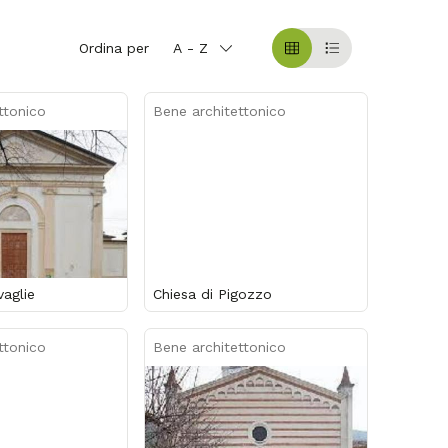
Ordina per
A - Z
Griglia
Table
ttonico
Bene architettonico
vaglie
Chiesa di Pigozzo
ttonico
Bene architettonico