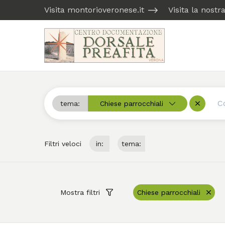
Visita montorioveronese.it
Visita la nost
tema:
Chiese parrocchiali
Cerca
Rimuovi
Filtri veloci
in:
tema:
Mostra filtri
Chiese parrocchiali