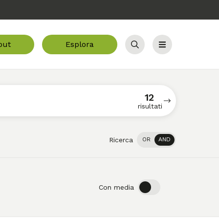
out
Esplora
Cerca
Menu
12
risultati
Ricerca
OR
AND
OFF
ON
Con media