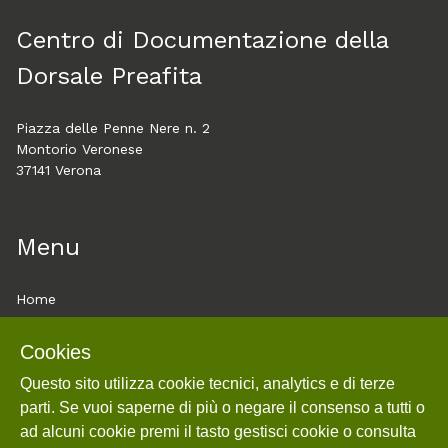
Centro di Documentazione della
Dorsale Preafita
Piazza delle Penne Nere n. 2
Montorio Veronese
37141 Verona
Menu
Home
About
Cookies
Esplora
Questo sito utilizza cookie tecnici, analytics e di terze
Mostre
parti. Se vuoi saperne di più o negare il consenso a tutti o
Cookie policy e utilizzo
ad alcuni cookie premi il tasto gestisci cookie o consulta
Login