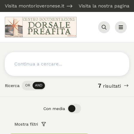
Visita montorioveronese.it
Visita la nostra pagina
Cerca
Menu
Cerca
7
Ricerca
OR
AND
risultati
OFF
ON
Con media
Mostra filtri