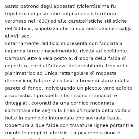
Santo patrono degli appestati (violentissima fu
l’epidemia di peste che colpì anche il territorio
veronese nel 1630) ed alle caratteristiche stilistiche
dell’edificio, si ipotizza che la sua costruzione risalga
al XVII sec.
Esternamente l’edificio si presenta con facciata a
capanna tardo rinascimentale, rivolta ad occidente.
Campaniletto a vela posto al di sopra della falda di
copertura nord all’altezza del presbiterio. Impianto
planimetrico ad unica rettangolare di modeste
dimensioni; l’altare si colloca a breve di stanza dalla
parete di fondo, individuando un piccolo vano adibito
a sacrestia. I prospetti interni sono intonacati e
tinteggiati, coronati da una cornice modanata
sommitale che segna la linea d’imposta della volta a
botte in canniccio intonacato che sovrasta l’aula.
Copertura a due falde con travature lignee portanti e
manto in coppi di laterizio. La pavimentazione è