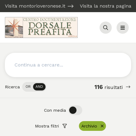
Visita montorioveronese.it
Visita la nostra pagina
Cerca
Menu
Cerca
116
Ricerca
OR
AND
risultati
OFF
ON
Con media
Mostra filtri
Archivio