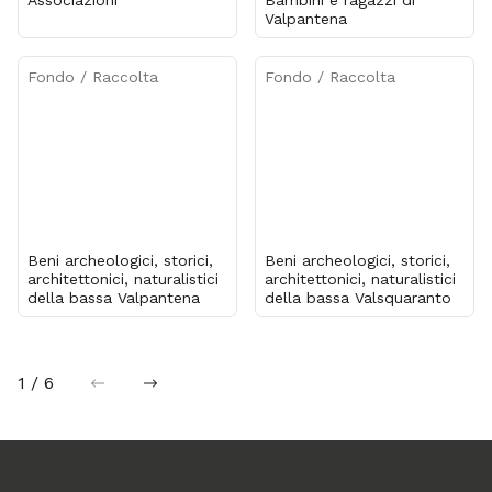
Associazioni
Bambini e ragazzi di
Valpantena
Fondo / Raccolta
Fondo / Raccolta
Beni archeologici, storici,
Beni archeologici, storici,
architettonici, naturalistici
architettonici, naturalistici
della bassa Valpantena
della bassa Valsquaranto
1 / 6
precedente
successiva