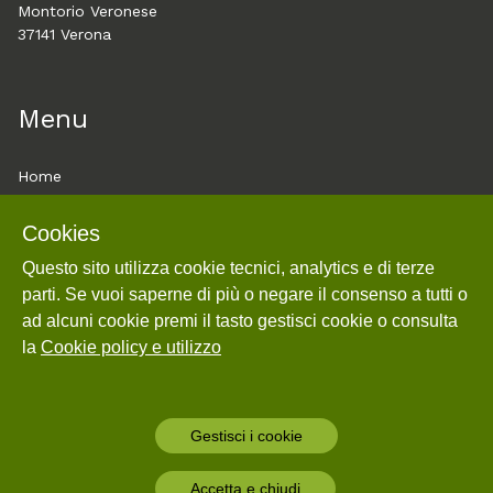
Montorio Veronese
37141 Verona
Menu
Home
About
Cookies
Esplora
Questo sito utilizza cookie tecnici, analytics e di terze
Mostre
parti. Se vuoi saperne di più o negare il consenso a tutti o
Cookie policy e utilizzo
ad alcuni cookie premi il tasto gestisci cookie o consulta
Login
la
Cookie policy e utilizzo
Gestisci i cookie
Powered by
Archiui
Accetta e chiudi