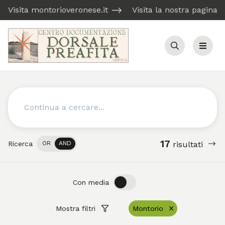
Visita montorioveronese.it
Visita la nostra pagina
Cerca
Menu
Cerca
17
Ricerca
OR
AND
risultati
OFF
ON
Con media
Mostra filtri
Montorio